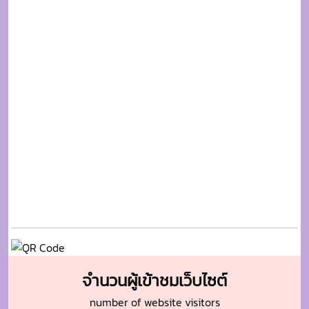
จำนวนผู้เข้าชมเว็บไซต์
number of website visitors
382
5740
8223
220182
277808
วันนี้
สัปดาห์นี้
เดือนนี้
ปีนี้
ทั้งหมด