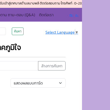
ู่เทศบาลตำบลบางพลี ติดต่อสอบถาม โทรศัพท์ : 0-2337-3086 โทรสาร (แฟกซ์) : 0
ะดาน ถาม-ตอบ (Q&A)
ติดต่อเรา
ก+
ก-
ค้นหา
Select Language
▼
คภูมิใจ
ล้างการค้นหา