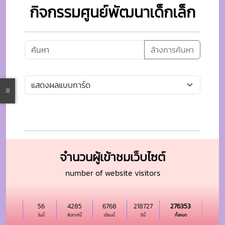
กิจกรรมศูนย์พัฒนาเด็กเล็ก
ล้างการค้นหา
จำนวนผู้เข้าชมเว็บไซต์
number of website visitors
56
4285
6768
218727
276353
วันนี้
สัปดาห์นี้
เดือนนี้
ปีนี้
ทั้งหมด