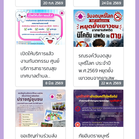
เปิดให้บริการแล้ว
รณรงค์วันงดสูบ
งานทันตกรรม ศูนย์
บุหรี่โลก ประจำปี
บริการสาธารณสุข
พ.ศ.2569 หยุดยั้ง
เทศบาลตำบล
เยาวชนจากยาเสพ
บางพลี เปิดให้
8 มิ.ย. 2569
22 พ.ค. 2569
ติด นิโคติน เสพติด
บริการ วันจันทร์ ถึง
จน ตาย
วันศุกร์ เวลา 08.30
- 16.00 น. อุดฟัน
ถอนฟัน ขูดหินปูน
สอบถามรายละเอียด
เพิ่มเติมได้ที่..ศูนย์
บริการสาธารณสุข
ขอเชิญท่านร่วมส่ง
ภัยอันตรายบุหรี่
เทศบาลตำบล
ประวัติและผลงาน
ไฟฟ้าต่อสุขภาพเด็ก
บางพลี 02 337
เพื่อเข้ารับการคัด
3977
เลือก "ปราชญ์
21 พ.ค. 2569
30 เม.ย. 2569
ชุมชน" เทศบาล
ตำบลบางพลี ประจำ
ปีงบประมาณ พ.ศ.
2569