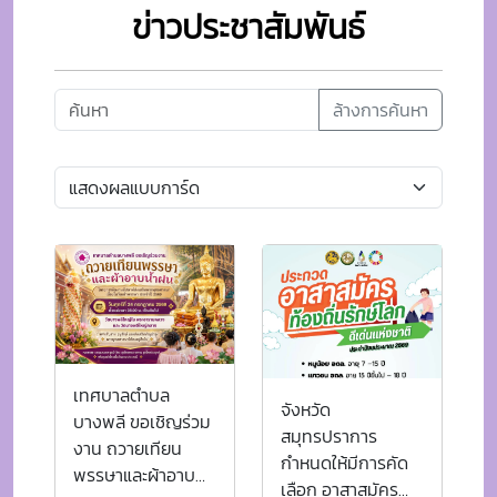
เทศบาลตำบล
จังหวัด
บางพลี ขอเชิญร่วม
สมุทรปราการ
งาน ถวายเทียน
กำหนดให้มีการคัด
พรรษาและผ้าอาบน้ำ
เลือก อาสาสมัคร
ฝน ในโครงการจัด
20 ก.ค. 2569
24 มิ.ย. 2569
ท้องถิ่นรักษ์โลก ดี
งานสัปดาห์ส่งเสริม
เด่นประจำชาติ
พระพุทธศาสนา
ประจำปี พ.ศ.2569
เนื่องในวันเข้า
พรรษา ประจำปี
2569