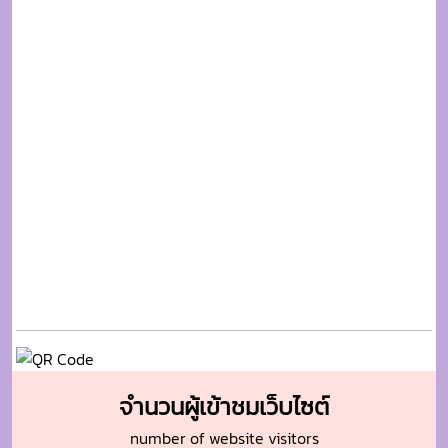
จำนวนผู้เข้าชมเว็บไซต์
number of website visitors
280
5638
8121
220080
277706
วันนี้
สัปดาห์นี้
เดือนนี้
ปีนี้
ทั้งหมด