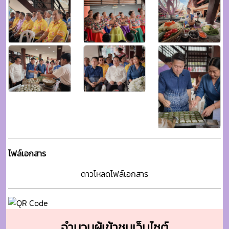
ไฟล์เอกสาร
ดาวโหลดไฟล์เอกสาร
จำนวนผู้เข้าชมเว็บไซต์
number of website visitors
412
412
9428
221387
279013
วันนี้
สัปดาห์นี้
เดือนนี้
ปีนี้
ทั้งหมด