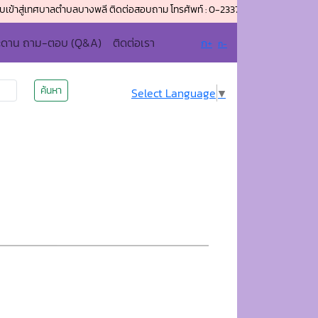
เทศบาลตำบลบางพลี ติดต่อสอบถาม โทรศัพท์ : 0-2337-3086 โทรสาร (แฟกซ์) : 0-23
ะดาน ถาม-ตอบ (Q&A)
ติดต่อเรา
ก+
ก-
ค้นหา
Select Language
▼