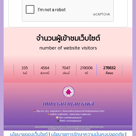
จำนวนผู้เข้าชมเว็บไซต์
number of website visitors
335
4564
7047
219006
276632
วันนี้
สัปดาห์นี้
เดือนนี้
ปีนี้
ทั้งหมด
นโยบายของเว็บไซต์
|
นโยบายการรักษาความมั่นคงปลอดภัย
|