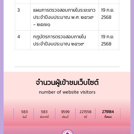
3
แผนการตรวจสอบภายในระยะยาว
19 ก.ย.
ประจำปีงบประมาณ พ.ศ. ๒๕๖๙
2568
- ๒๕๗๑
4
กฎบัตรการตรวจสอบภายใน
19 ก.ย.
ประจำปีงบประมาณ ๒๕๖๙
2568
จำนวนผู้เข้าชมเว็บไซต์
number of website visitors
583
583
9599
221558
279184
วันนี้
สัปดาห์นี้
เดือนนี้
ปีนี้
ทั้งหมด