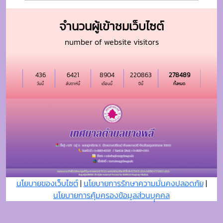
จำนวนผู้เข้าชมเว็บไซต์
number of website visitors
436
6421
8904
220863
278489
วันนี้
สัปดาห์นี้
เดือนนี้
ปีนี้
ทั้งหมด
นโยบายของเว็บไซต์
|
นโยบายการรักษาความมั่นคงปลอดภัย
|
นโยบายการคุ้มครองข้อมูลส่วนบุุคคล