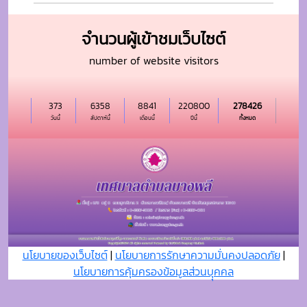
จำนวนผู้เข้าชมเว็บไซต์
number of website visitors
373
6358
8841
220800
278426
วันนี้
สัปดาห์นี้
เดือนนี้
ปีนี้
ทั้งหมด
นโยบายของเว็บไซต์
|
นโยบายการรักษาความมั่นคงปลอดภัย
|
นโยบายการคุ้มครองข้อมูลส่วนบุุคคล