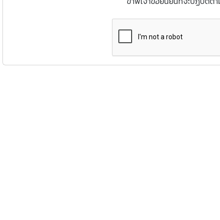
ข้าพเจ้าขอยืนยันที่จะปฏิบัติตา