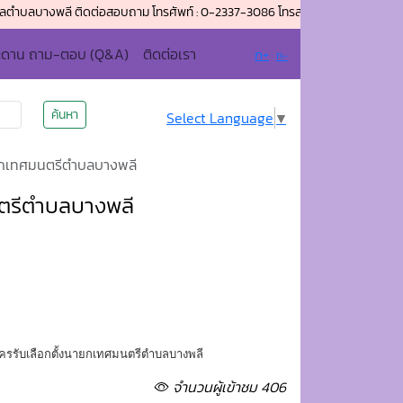
งพลี ติดต่อสอบถาม โทรศัพท์ : 0-2337-3086 โทรสาร (แฟกซ์) : 0-2337-4014 อีเม
ะดาน ถาม-ตอบ (Q&A)
ติดต่อเรา
ก+
ก-
ค้นหา
Select Language
▼
งนายกเทศมนตรีตำบลบางพลี
มนตรีตำบลบางพลี
มัครรับเลือกตั้งนายกเทศมนตรีตำบลบางพลี
จำนวนผู้เข้าชม 406